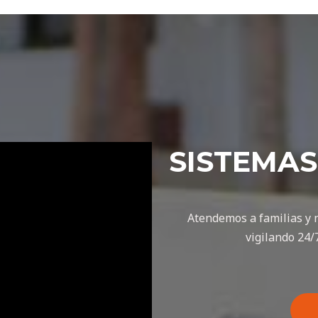
SISTEMAS
Atendemos a familias y 
vigilando 24/